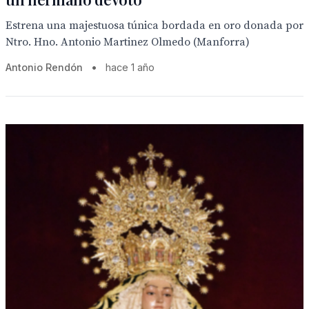
Estrena una majestuosa túnica bordada en oro donada por
Ntro. Hno. Antonio Martinez Olmedo (Manforra)
Antonio Rendón
•
hace 1 año