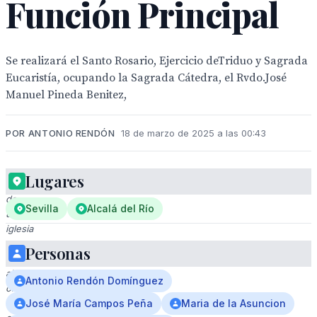
Función Principal
Se realizará el Santo Rosario, Ejercicio deTriduo y Sagrada
Eucaristía, ocupando la Sagrada Cátedra, el Rvdo.José
Manuel Pineda Benitez,
POR ANTONIO RENDÓN
18 de marzo de 2025 a las 00:43
Lugares
Interior
de
Sevilla
Alcalá del Río
una
iglesia
con
Personas
un
altar
Antonio Rendón Domínguez
ornamental,
un
José María Campos Peña
Maria de la Asuncion