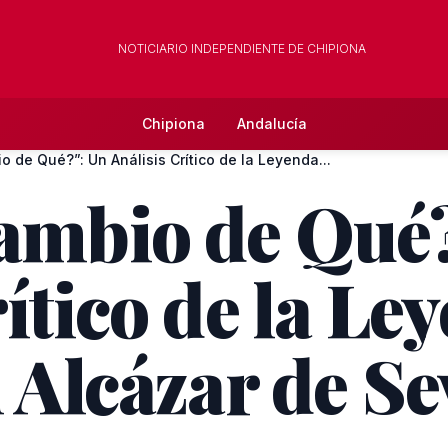
NOTICIARIO INDEPENDIENTE DE CHIPIONA
Chipiona
Andalucía
o de Qué?”: Un Análisis Crítico de la Leyenda...
ambio de Qué
ítico de la Le
 Alcázar de Se