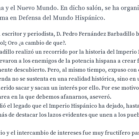
ña y el Nuevo Mundo. En dicho salón, se ha organ
orma en Defensa del Mundo Hispánico.
l escritor y periodista, D. Pedro Fernández Barbadillo b
ol; Oro ¿a cambio de que?.
illo realizó un recorrido por la historia del Imperio
levaron a los enemigos de la potencia hispana a crear 
inente descubierto. Pero, al mismo tiempo, expuso con
nda no se sustenta en una realidad histórica, sino en
rido sacar y sacan un interés por ello. Por ese motivo
tarea en la que debemos afanarnos, aseveró.
ndió el legado que el Imperio Hispánico ha dejado, hast
ás de destacar los lazos evidentes que unen a los pue
io y el intercambio de intereses fue muy fructífero p