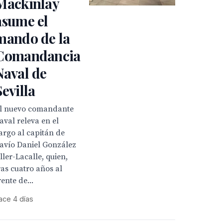
Mackinlay
asume el
mando de la
Comandancia
Naval de
Sevilla
l nuevo comandante
aval releva en el
argo al capitán de
avío Daniel González
ller-Lacalle, quien,
ras cuatro años al
rente de...
ace 4 días