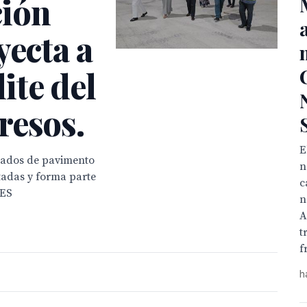
ción
yecta a
lite del
resos.
E
drados de pavimento
n
utadas y forma parte
c
BES
n
A
t
f
h