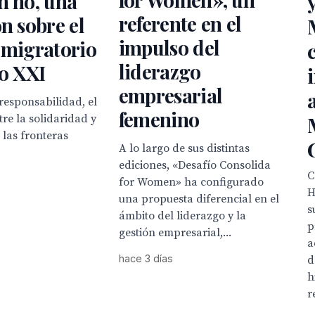
n no, una
referente en el
ón sobre el
impulso del
 migratorio
liderazgo
lo XXI
empresarial
responsabilidad, el
femenino
tre la solidaridad y
 las fronteras
A lo largo de sus distintas
ediciones, «Desafío Consolida
C
for Women» ha configurado
H
una propuesta diferencial en el
s
ámbito del liderazgo y la
p
gestión empresarial,...
a
hace 3 días
d
h
r