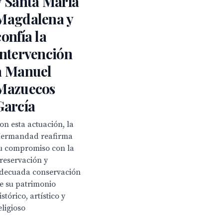
y Santa María
Magdalena y
confía la
intervención
a Manuel
Mazuecos
García
on esta actuación, la
ermandad reafirma
u compromiso con la
reservación y
decuada conservación
e su patrimonio
istórico, artístico y
eligioso