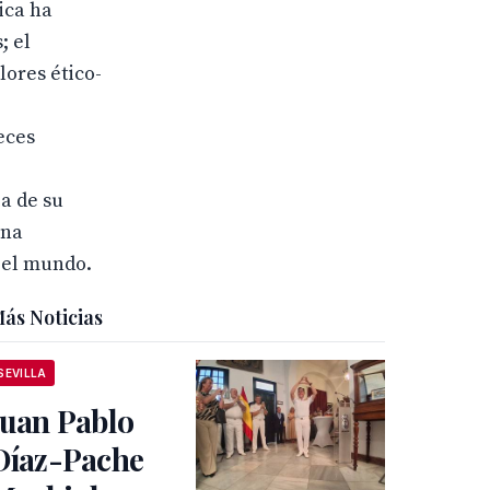
ica ha
; el
lores ético-
eces
ia de su
una
 el mundo.
ás Noticias
SEVILLA
Juan Pablo
Díaz-Pache