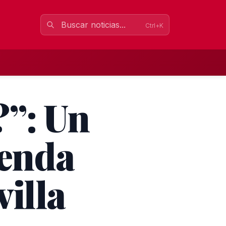
Ctrl+K
?”: Un
yenda
villa