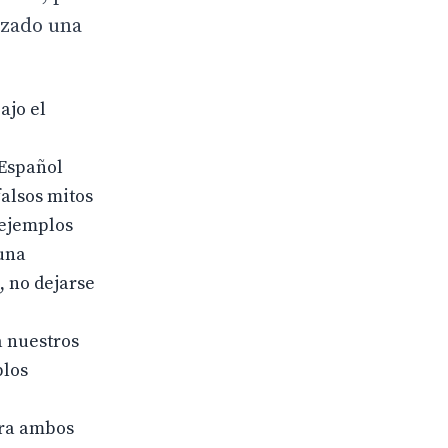
izado una
ajo el
 Español
falsos mitos
 ejemplos
 una
, no dejarse
a nuestros
blos
ara ambos