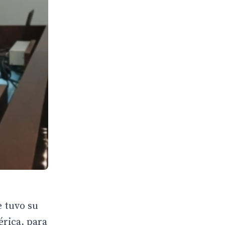
e tuvo su
érica, para