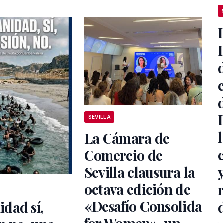
SEVILLA
La Cámara de
Comercio de
Sevilla clausura la
octava edición de
«Desafío Consolida
dad sí,
for Women», un