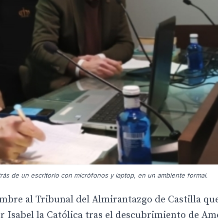
ás de un escritorio con micrófonos y laptop, en un ambiente formal.
ombre al Tribunal del Almirantazgo de Castilla qu
or Isabel la Católica tras el descubrimiento de Am