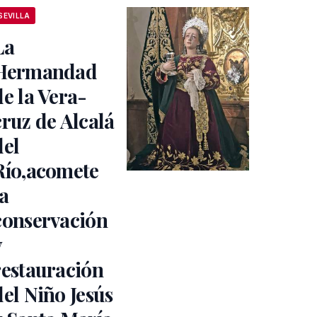
SEVILLA
La
Hermandad
de la Vera-
cruz de Alcalá
del
Río,acomete
la
conservación
y
restauración
del Niño Jesús