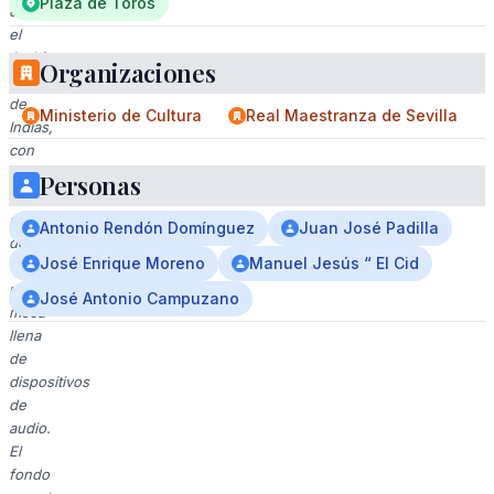
Plaza de Toros
en
el
Archivo
Organizaciones
General
de
Ministerio de Cultura
Real Maestranza de Sevilla
Indias,
con
cuatro
Personas
hombres
sentados
Antonio Rendón Domínguez
Juan José Padilla
detrás
José Enrique Moreno
Manuel Jesús “ El Cid
de
una
José Antonio Campuzano
mesa
llena
de
dispositivos
de
audio.
El
fondo