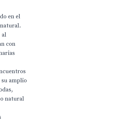
do en el
 natural.
 al
an con
narias
encuentros
a su amplio
odas,
o natural
s