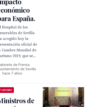
impacto
económico
para España.
l Hospital de los
enerables de Sevilla
a acogido hoy la
resentación oficial de
a Cumbre Mundial de
urismo 2019, que se...
abinete de Prensa
yuntamiento de Sevilla
•
hace 7 años
TURISMO
Ministros de