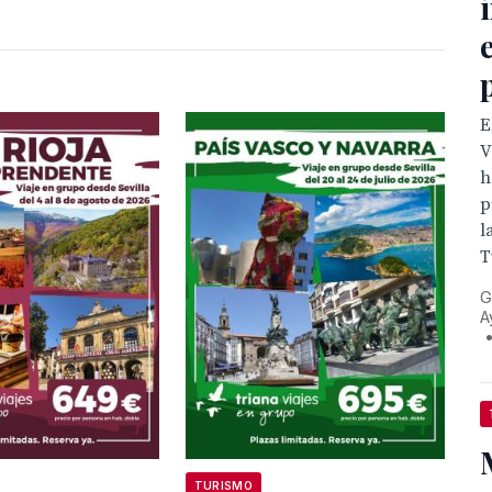
E
V
h
p
l
T
G
A
TURISMO