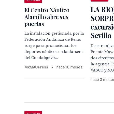
LA RIO
El Centro Náutico
Alamillo abre sus
SORPR
puertas
excurs
Sevilla
La instalación gestionada por la
Federación Andaluza de Remo
surge para promocionar los
De cara al v
deportes náuticos en la dársena
Puente Mayo
del Guadalquivir...
dos circuito
la agencia T
MkMACPress
•
hace 10 meses
VASCO y NAVA
hace 3 mese
TURISMO