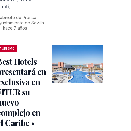
audí,...
abinete de Prensa
yuntamiento de Sevilla
•
hace 7 años
TURISMO
Best Hotels
presentará en
exclusiva en
FITUR su
nuevo
complejo en
el Caribe •