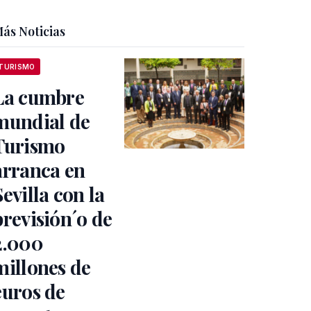
ás Noticias
TURISMO
La cumbre
mundial de
Turismo
arranca en
Sevilla con la
previsión´o de
2.000
millones de
euros de