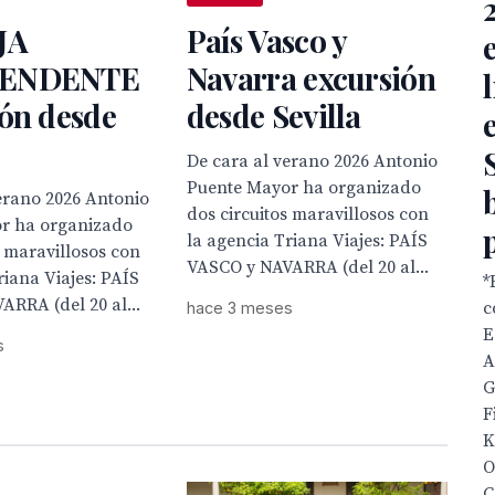
JA
País Vasco y
ENDENTE
Navarra excursión
ión desde
desde Sevilla
De cara al verano 2026 Antonio
Puente Mayor ha organizado
erano 2026 Antonio
dos circuitos maravillosos con
r ha organizado
la agencia Triana Viajes: PAÍS
s maravillosos con
VASCO y NAVARRA (del 20 al...
riana Viajes: PAÍS
*
RRA (del 20 al...
c
hace 3 meses
E
s
A
G
F
K
O
C