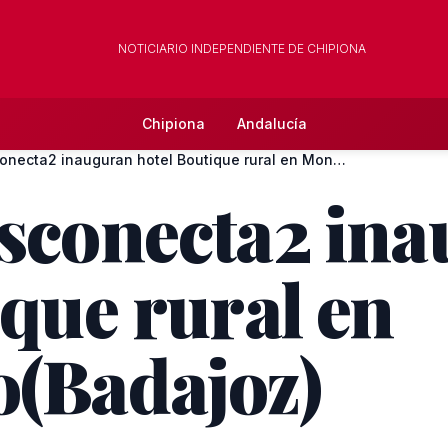
NOTICIARIO INDEPENDIENTE DE CHIPIONA
Chipiona
Andalucía
Hoteles Desconecta2 inauguran hotel Boutique rural en Monast...
esconecta2 in
ique rural en
o(Badajoz)