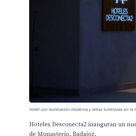
Hotel con iluminación moderna y letras luminosas en la 
Hoteles Desconecta2 inauguran un nuev
de Monasterio, Badajoz.