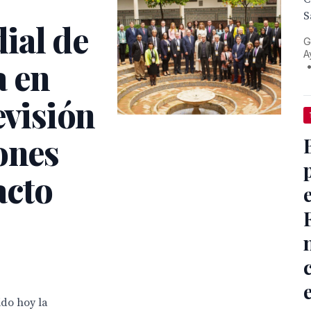
S
ial de
G
A
a en
evisión
ones
acto
ido hoy la