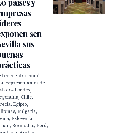
20 países y
empresas
líderes
exponen sen
Sevilla sus
buenas
prácticas
El encuentro contó
on representantes de
stados Unidos,
rgentina, Chile,
recia, Egipto,
ilipinas, Bulgaria,
enia, Eslovenia,
mán, Bermudas, Perú,
amboya, Arabia