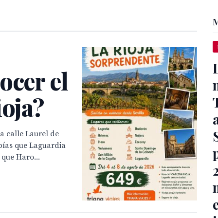
M
ocer el
ioja?
la calle Laurel de
bías que Laguardia
que Haro...