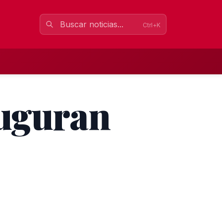
Ctrl+K
auguran