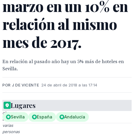
marzo en un 10% en
relación al mismo
mes de 2017.
En relación al pasado año hay un 5% más de hoteles en
Sevilla.
POR J DE VICENTE
24 de abril de 2018 a las 17:14
Lugares
Se
observa
Sevilla
España
Andalucía
a
varias
personas