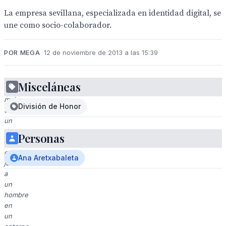
La empresa sevillana, especializada en identidad digital, se
une como socio-colaborador.
POR MEGA
12 de noviembre de 2013 a las 15:39
Misceláneas
Una
mujer
División de Honor
sostiene
un
documento
Personas
mientras
está
Ana Aretxabaleta
junto
a
un
hombre
en
un