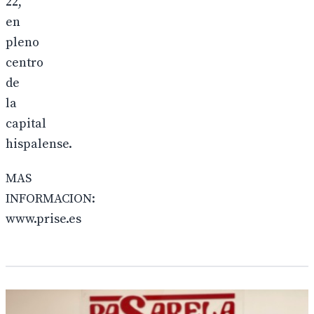
22,
en
pleno
centro
de
la
capital
hispalense.
MAS
INFORMACION:
www.prise.es